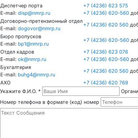
Диспетчер порта
+7 (4236) 623 575
E-mail:
disp@nmrp.ru
+7 (4236) 620-560
доб
Договорно-претензионный отдел
+7 (4236) 620 560
доб
E-mail:
dogovor@nmrp.ru
Бюро пропусков
+7 (4236) 620-560
доб
E-mail:
bp1@nmrp.ru
Отдел кадров
+7 (4236) 623 076
E-mail:
ok@nmrp.ru
+7 (4236) 620-560
доб
Бухгалтерия
+7 (4236) 620 560
доб
E-mail:
buhg4@nmrp.ru
АХО
+7 (4236) 620 769
Укажите Ф.И.О.
*
Орган
Номер телефона в формате (код) номер